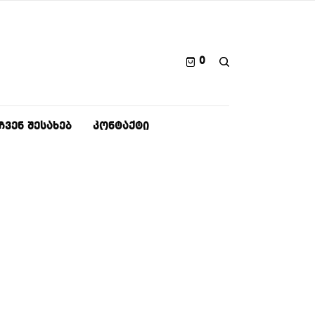
0
ᲩᲕᲔᲜ ᲨᲔᲡᲐᲮᲔᲑ
ᲙᲝᲜᲢᲐᲥᲢᲘ