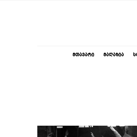
ᲛᲗᲐᲕᲐᲠᲘ
ᲛᲐᲦᲐᲖᲘᲐ
Ს