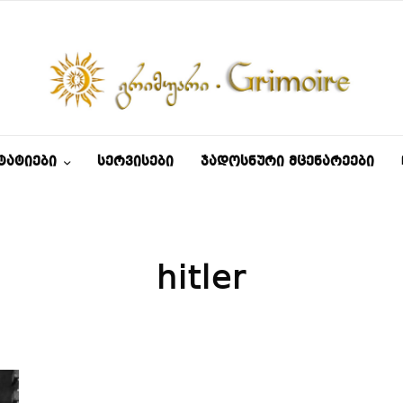
ᲢᲐᲢᲘᲔᲑᲘ
ᲡᲔᲠᲕᲘᲡᲔᲑᲘ
ᲯᲐᲓᲝᲡᲜᲣᲠᲘ ᲛᲪᲔᲜᲐᲠᲔᲔᲑᲘ
hitler