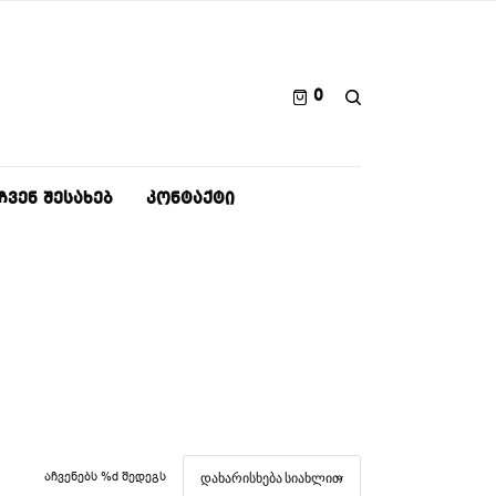
0
ᲩᲕᲔᲜ ᲨᲔᲡᲐᲮᲔᲑ
ᲙᲝᲜᲢᲐᲥᲢᲘ
აჩვენებს %d შედეგს