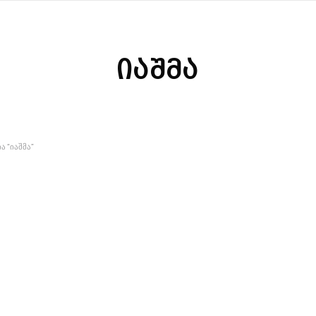
იაშმა
 “ᲘᲐᲨᲛᲐ”