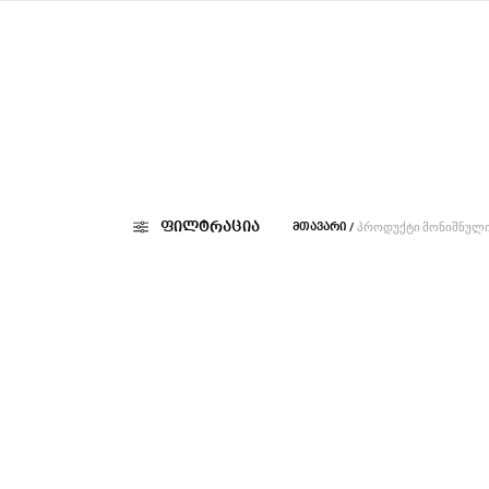
/
ᲞᲠᲝᲓᲣᲥᲢᲘ ᲛᲝᲜᲘᲨᲜᲣᲚᲘᲐ
ფილტრაცია
ᲛᲗᲐᲕᲐᲠᲘ