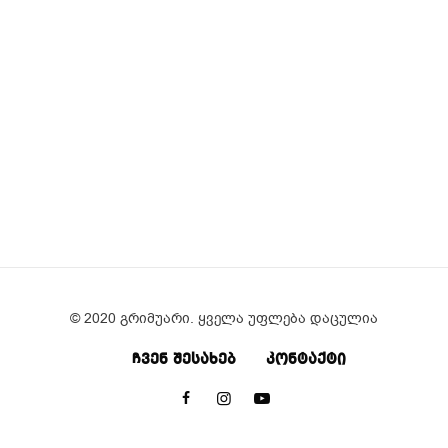
© 2020 გრიმუარი. ყველა უფლება დაცულია
ᲩᲕᲔᲜ ᲨᲔᲡᲐᲮᲔᲑ
ᲙᲝᲜᲢᲐᲥᲢᲘ