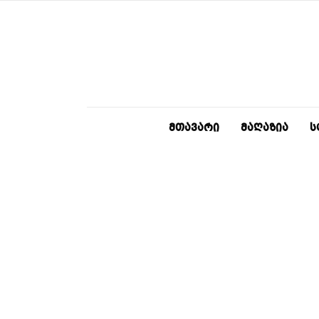
ᲛᲗᲐᲕᲐᲠᲘ
ᲛᲐᲦᲐᲖᲘᲐ
Ს