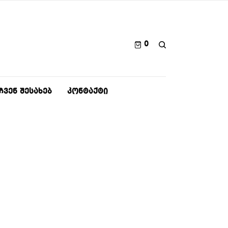
0
ᲩᲕᲔᲜ ᲨᲔᲡᲐᲮᲔᲑ
ᲙᲝᲜᲢᲐᲥᲢᲘ