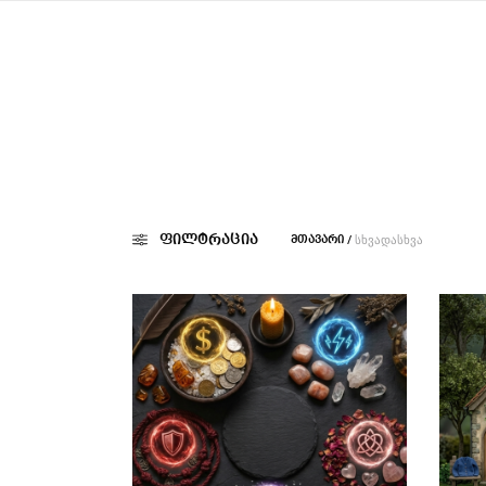
/
ᲡᲮᲕᲐᲓᲐᲡᲮᲕᲐ
ფილტრაცია
ᲛᲗᲐᲕᲐᲠᲘ