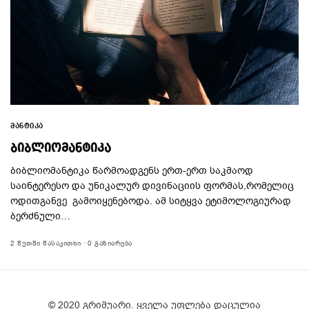
ᲛᲐᲜᲢᲘᲙᲐ
ᲑᲘᲑᲚᲘᲝᲛᲐᲜᲢᲘᲙᲐ
ბიბლიომანტიკა წარმოადგენს ერთ-ერთ საკმაოდ
საინტერესო და უნიკალურ დივინაციის ფორმას,რომელიც
ოდითგანვე გამოიყენებოდა. ამ სიტყვა ეტიმოლოგიურად
ბერძნული…
2 ᲬᲣᲗᲨᲘ ᲬᲐᲡᲐᲙᲘᲗᲮᲘ
0 ᲒᲐᲖᲘᲐᲠᲔᲑᲐ
© 2020 გრიმუარი. ყველა უფლება დაცულია