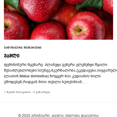
ᲯᲐᲓᲝᲡᲜᲣᲠᲘ ᲛᲪᲔᲜᲐᲠᲔᲔᲑᲘ
ᲕᲐᲨᲚᲘ
ფემინინური მცენარე. პლანეტა:ვენერა ელემენტი:წყალი
შესაძლებლობები:სიუხვე,მკურნალობა,უკვდავება,სიყვარულ
(ლათინ.Malus domestica) ზოგჯერ მას კუდიანის ხილს
უწოდებენ,რადგან მისი თესლი ხუთქიმიან…
1 ᲬᲣᲗᲨᲘ ᲬᲐᲡᲐᲙᲘᲗᲮᲘ
0 ᲒᲐᲖᲘᲐᲠᲔᲑᲐ
© 2020 გრიმუარი. ყველა უფლება დაცულია