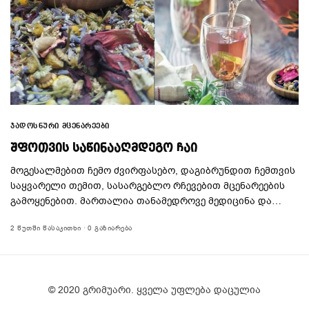
ᲯᲐᲓᲝᲡᲜᲣᲠᲘ ᲛᲪᲔᲜᲐᲠᲔᲔᲑᲘ
ᲨᲤᲝᲗᲕᲘᲡ ᲡᲐᲬᲘᲜᲐᲐᲦᲛᲓᲔᲒᲝ ᲩᲐᲘ
მოგესალმებით ჩემო ძვირფასებო, დაგიბრუნდით ჩემთვის
საყვარელი თემით, სასარგებლო რჩევებით მცენარეების
გამოყენებით. მართალია თანამედროვე მედიცინა და…
2 ᲬᲣᲗᲨᲘ ᲬᲐᲡᲐᲙᲘᲗᲮᲘ
0 ᲒᲐᲖᲘᲐᲠᲔᲑᲐ
© 2020 გრიმუარი. ყველა უფლება დაცულია