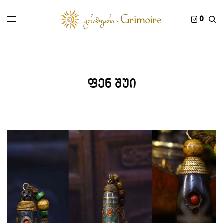
0
ფენ შუი