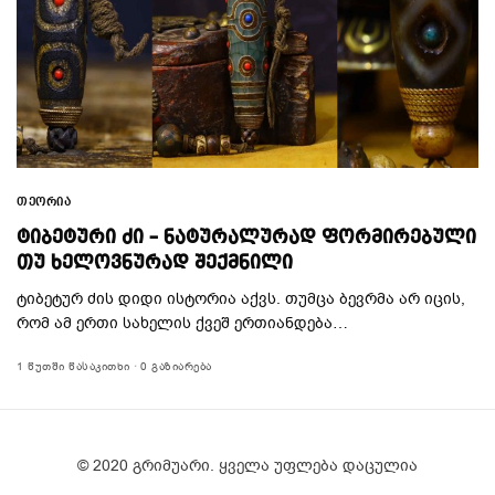
ᲗᲔᲝᲠᲘᲐ
ᲢᲘᲑᲔᲢᲣᲠᲘ ᲫᲘ – ᲜᲐᲢᲣᲠᲐᲚᲣᲠᲐᲓ ᲤᲝᲠᲛᲘᲠᲔᲑᲣᲚᲘ
ᲗᲣ ᲮᲔᲚᲝᲕᲜᲣᲠᲐᲓ ᲨᲔᲥᲛᲜᲘᲚᲘ
ტიბეტურ ძის დიდი ისტორია აქვს. თუმცა ბევრმა არ იცის,
რომ ამ ერთი სახელის ქვეშ ერთიანდება…
1 ᲬᲣᲗᲨᲘ ᲬᲐᲡᲐᲙᲘᲗᲮᲘ
0 ᲒᲐᲖᲘᲐᲠᲔᲑᲐ
© 2020 გრიმუარი. ყველა უფლება დაცულია