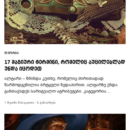
ᲗᲔᲝᲠᲘᲐ
17 ᲛᲐᲒᲘᲣᲠᲘ ᲢᲔᲠᲛᲘᲜᲘ, ᲠᲝᲛᲔᲚᲘᲪ ᲐᲣᲪᲘᲚᲔᲑᲚᲐᲓ
ᲣᲜᲓᲐ ᲘᲪᲝᲓᲔᲗ
ალტარი – წმინდა კუთხე, რომელიც ძირითადად
წარმოდგენილია ბრტყელი ზედაპირით. ალტარზე უნდა
განთავსდეს სარიტუალო ატრიბუტები. კატეგორია…
1 ᲬᲣᲗᲨᲘ ᲬᲐᲡᲐᲙᲘᲗᲮᲘ
0 ᲒᲐᲖᲘᲐᲠᲔᲑᲐ