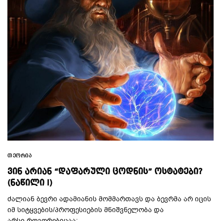
ᲗᲔᲝᲠᲘᲐ
ᲕᲘᲜ ᲐᲠᲘᲐᲜ “ᲓᲐᲤᲐᲠᲣᲚᲘ ᲪᲝᲓᲜᲘᲡ” ᲝᲡᲢᲐᲢᲔᲑᲘ?
(ᲜᲐᲬᲘᲚᲘ I)
ძალიან ბევრი ადამიანის მომმართავს და ბევრმა არ იცის
იმ სიტყვების/პროფესიების მნიშვნელობა და
არსი,როგორებიცაა: