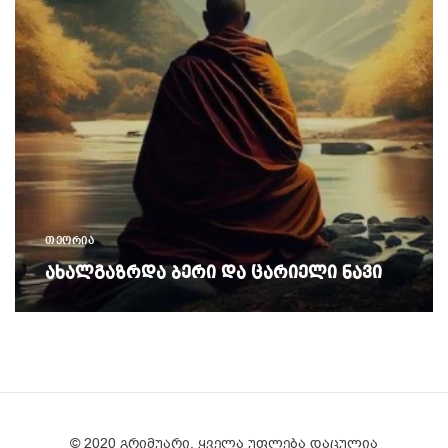
ᲗᲔᲝᲠᲘᲐ
ᲐᲮᲐᲚᲒᲐᲖᲠᲓᲐ ᲑᲔᲠᲘ ᲓᲐ ᲪᲐᲠᲘᲔᲚᲘ ᲜᲐᲕᲘ
READ MORE
© 2020 გრიმუარი. ყველა უფლება დაცულია