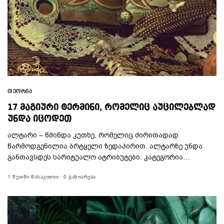
ᲗᲔᲝᲠᲘᲐ
17 ᲛᲐᲒᲘᲣᲠᲘ ᲢᲔᲠᲛᲘᲜᲘ, ᲠᲝᲛᲔᲚᲘᲪ ᲐᲣᲪᲘᲚᲔᲑᲚᲐᲓ
ᲣᲜᲓᲐ ᲘᲪᲝᲓᲔᲗ
ალტარი – წმინდა კუთხე, რომელიც ძირითადად
წარმოდგენილია ბრტყელი ზედაპირით. ალტარზე უნდა
განთავსდეს სარიტუალო ატრიბუტები. კატეგორია…
1 ᲬᲣᲗᲨᲘ ᲬᲐᲡᲐᲙᲘᲗᲮᲘ
0 ᲒᲐᲖᲘᲐᲠᲔᲑᲐ