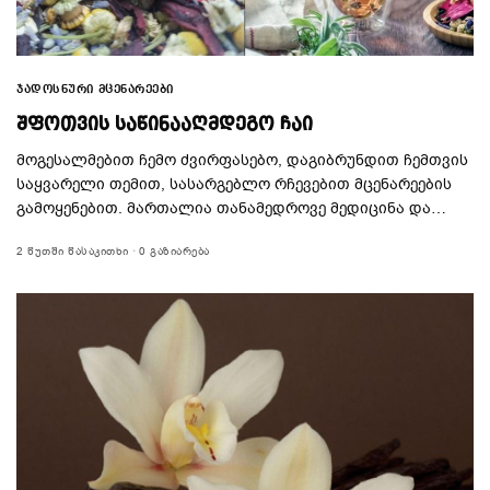
ᲯᲐᲓᲝᲡᲜᲣᲠᲘ ᲛᲪᲔᲜᲐᲠᲔᲔᲑᲘ
ᲨᲤᲝᲗᲕᲘᲡ ᲡᲐᲬᲘᲜᲐᲐᲦᲛᲓᲔᲒᲝ ᲩᲐᲘ
მოგესალმებით ჩემო ძვირფასებო, დაგიბრუნდით ჩემთვის
საყვარელი თემით, სასარგებლო რჩევებით მცენარეების
გამოყენებით. მართალია თანამედროვე მედიცინა და…
2 ᲬᲣᲗᲨᲘ ᲬᲐᲡᲐᲙᲘᲗᲮᲘ
0 ᲒᲐᲖᲘᲐᲠᲔᲑᲐ