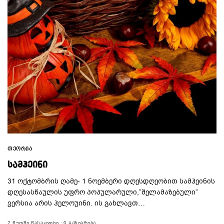
ᲗᲔᲝᲠᲘᲐ
ᲡᲐᲛᲰᲔᲘᲜᲘ
31 ოქტომბრის ღამე- 1 ნოემბერი დღესდღეობით სამჰეინის
დღესასწაულის უფრო პოპულარული,”შელამაზებული”
ვერსია არის ჰელოუინი. ის გახლავთ…
2 ᲬᲣᲗᲨᲘ ᲬᲐᲡᲐᲙᲘᲗᲮᲘ
0 ᲒᲐᲖᲘᲐᲠᲔᲑᲐ