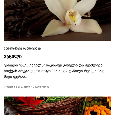
ᲯᲐᲓᲝᲡᲜᲣᲠᲘ ᲛᲪᲔᲜᲐᲠᲔᲔᲑᲘ
ᲕᲐᲜᲘᲚᲘ
ვანილს “შავ ყვავილს” საკმაოდ გრძელი და შეიძლება
ითქვას ბრუტალური ისტორია აქვს. ვანილი რეალურად
შავი ფერის…
1 ᲬᲣᲗᲨᲘ ᲬᲐᲡᲐᲙᲘᲗᲮᲘ
0 ᲒᲐᲖᲘᲐᲠᲔᲑᲐ