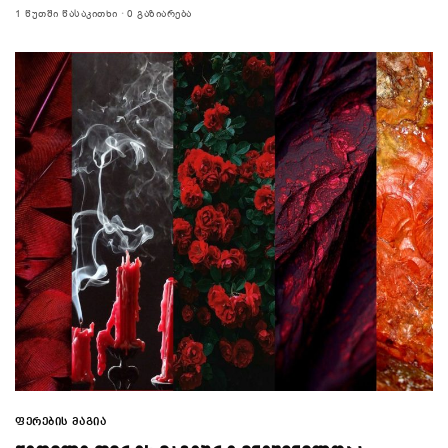
1 ᲬᲣᲗᲨᲘ ᲬᲐᲡᲐᲙᲘᲗᲮᲘ
0 ᲒᲐᲖᲘᲐᲠᲔᲑᲐ
ᲤᲔᲠᲔᲑᲘᲡ ᲛᲐᲒᲘᲐ