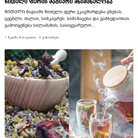
ᲬᲘᲗᲔᲚᲘ ᲤᲔᲠᲘᲡ ᲛᲐᲒᲘᲣᲠᲘ ᲛᲜᲘᲨᲕᲜᲔᲚᲝᲑᲐ
ᲬᲘᲗᲔᲚᲘ მაგიაში წითელი ფერი უკავშირდება ვნებას,
ცეცხლს, ძალას, სიმკაცრეს, სიმამაცესა და გამბედაობას.
გამოიყენება სილამაზის, სასიყვარულო…
1 ᲬᲣᲗᲨᲘ ᲬᲐᲡᲐᲙᲘᲗᲮᲘ
0 ᲒᲐᲖᲘᲐᲠᲔᲑᲐ