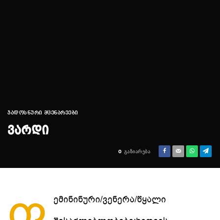
ᲯᲐᲓᲝᲡᲜᲣᲠᲘ ᲛᲪᲔᲜᲐᲠᲔᲔᲑᲘ
ᲕᲐᲠᲓᲘ
0
ᲒᲐᲖᲘᲐᲠᲔᲑᲐ
ფ
ემინინური/ვენერა/წყალი