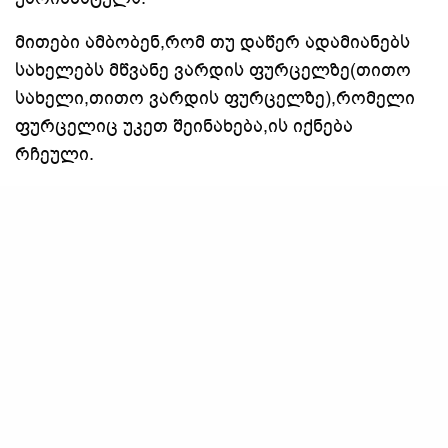
მითები ამბობენ,რომ თუ დაწერ ადამიანებს
სახელებს მწვანე ვარდის ფურცელზე(თითო
სახელი,თითო ვარდის ფურცელზე),რომელი
ფურცელიც უკეთ შეინახება,ის იქნება
რჩეული.
ახალგაზრდები სვამდნენ ვარდის ჩაის,რათა
ეპოვნათ ჭეშმარიტი სიყვარული.
ვარდს ყვავილის გარდა ბუნებრივია აქვს
ეკლებიც,რომელიც დამცველობით შინაარსს
ატარებს. მისი დახმარებით შეგიძლიათ
გააკეთოთ მავნე ჩვევების მოსაშორებელი
პრაქტიკა
საკუთარი თავისთვის: